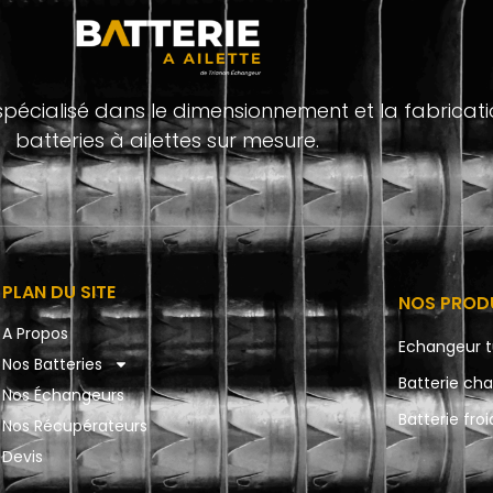
t spécialisé dans le dimensionnement et la fabricat
batteries à ailettes sur mesure.
PLAN DU SITE
NOS PROD
A Propos
Echangeur t
Nos Batteries
Batterie ch
Nos Échangeurs
Batterie fro
Nos Récupérateurs
Devis