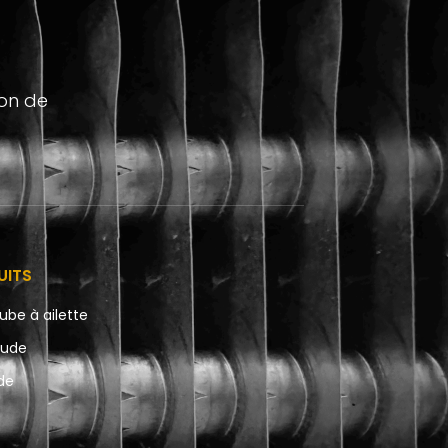
ion de
UITS
ube à ailette
aude
ide