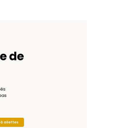
e de
gés
pas
 à ailettes