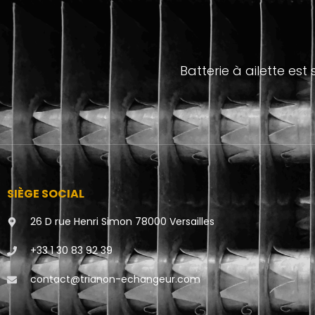
Batterie à ailette es
SIÈGE SOCIAL
26 D rue Henri Simon 78000 Versailles
+33 1 30 83 92 39
contact@trianon-echangeur.com