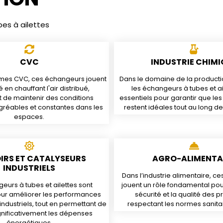
bes à ailettes
CVC
INDUSTRIE CHIMI
èmes CVC, ces échangeurs jouent
Dans le domaine de la production
é en chauffant l'air distribué,
les échangeurs à tubes et ai
 de maintenir des conditions
essentiels pour garantir que le
réables et constantes dans les
restent idéales tout au long d
espaces.
IRS ET CATALYSEURS
AGRO-ALIMENTA
INDUSTRIELS
Dans l’industrie alimentaire, 
eurs à tubes et ailettes sont
jouent un rôle fondamental pou
our améliorer les performances
sécurité et la qualité des p
ndustriels, tout en permettant de
respectant les normes sanitair
gnificativement les dépenses
énergétiques.