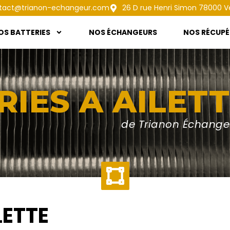
tact@trianon-echangeur.com
26 D rue Henri Simon 78000 Ve
OS BATTERIES
NOS ÉCHANGEURS
NOS RÉCUPÉ
RIES A AILET
de Trianon Échange
LETTE